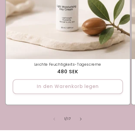
Leichte Feuchtigkeits-Tagescreme
Normaler
480 SEK
Preis
In den Warenkorb legen
von
1
/
17
Leistungen