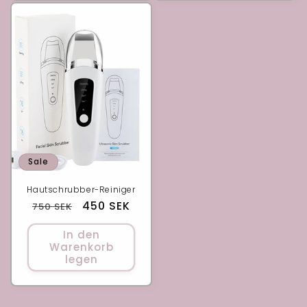
Sale
Hautschrubber-Reiniger
Normaler
Verkaufspreis
450 SEK
750 SEK
Preis
In den
Warenkorb
legen