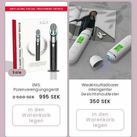
r
i
e
:
Sale
EMS
Wiederaufladbarer
Porenverengungsgerät
intelligenter
Gesichtshauttester
Normaler
Verkaufspreis
995 SEK
2 500 SEK
Normaler
350 SEK
Preis
Preis
In den
In den
Warenkorb
Warenkorb
legen
legen