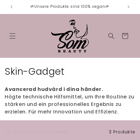
Direkt
ft✨
🌱Unsere Produkte sind 100% vegan🌱
K
zum
Inhalt
Warenkorb
K
Skin-Gadget
a
Avancerad hudvård i dina händer.
t
Högte technische Hilfsmittel, um Ihre Routine zu
stärken und ein professionelles Ergebnis zu
e
erzielen. Für mehr Innovation und Effizienz.
g
o
Filtern und sortieren
3 Produkte